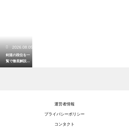
2026.08.05
剣道の段位を一
覧で徹底解説！
初心者から最高
峰までの目安
2026.08.03
運営者情報
剣道の道着の正
プライバシーポリシー
しい洗い方！色
落ちや縮みを防
コンタクト
ぐ簡単お手入れ