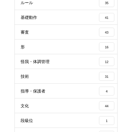
ルール
35
基礎動作
41
審査
43
形
16
怪我・体調管理
12
技術
31
指導・保護者
4
文化
44
段級位
1