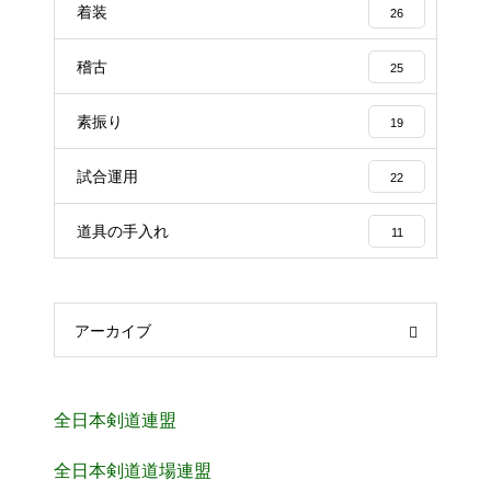
着装
26
稽古
25
素振り
19
試合運用
22
道具の手入れ
11
アーカイブ
全日本剣道連盟
全日本剣道道場連盟