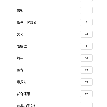
技術
31
指導・保護者
4
文化
44
段級位
1
着装
26
稽古
25
素振り
19
試合運用
22
道具の手入れ
11