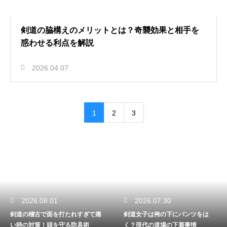
剣道の脇構えのメリットとは？奇襲効果と相手を
惑わせる利点を解説
2026.04.07
1
2
3
2026.08.01
2026.07.30
剣道の稽古で面を打たれすぎて痛
剣道女子は袴の下にパンツをは
い時の対策！頭を守る防具術
く？現代の道場の下着事情