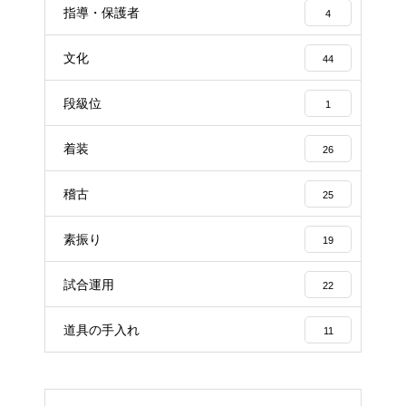
指導・保護者
4
文化
44
段級位
1
着装
26
稽古
25
素振り
19
試合運用
22
道具の手入れ
11