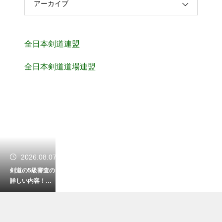
アーカイブ
全日本剣道連盟
全日本剣道道場連盟
2026.08.07
剣道の5級審査の
詳しい内容！初
心者が合格を目
指す対策法