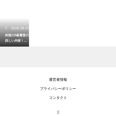
2026.08.07
剣道の5級審査の
詳しい内容！初
心者が合格を目
指す対策法
2026.08.05
運営者情報
剣道の段位を一
プライバシーポリシー
覧で徹底解説！
初心者から最高
コンタクト
峰までの目安