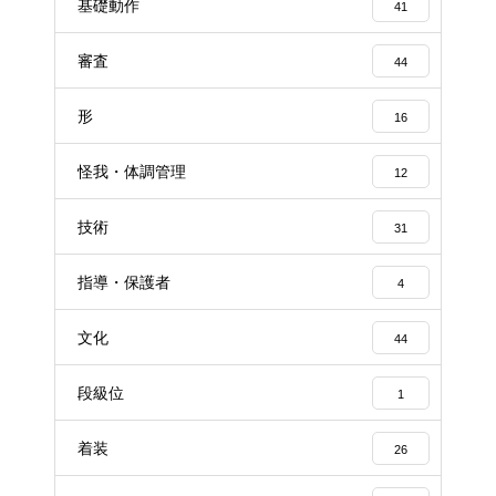
基礎動作
41
審査
44
形
16
怪我・体調管理
12
技術
31
指導・保護者
4
文化
44
段級位
1
着装
26