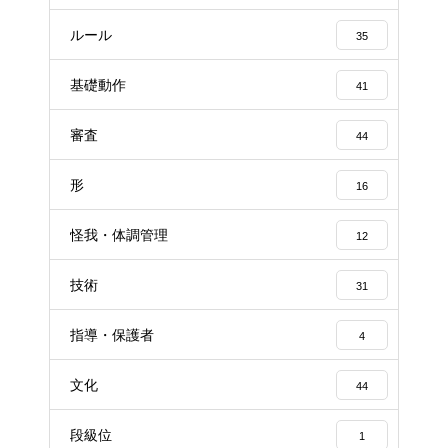
ルール
35
基礎動作
41
審査
44
形
16
怪我・体調管理
12
技術
31
指導・保護者
4
文化
44
段級位
1