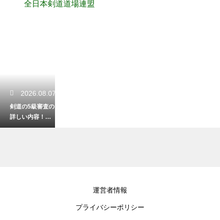
全日本剣道道場連盟
2026.08.07
剣道の5級審査の
詳しい内容！初
心者が合格を目
指す対策法
2026.08.05
運営者情報
剣道の段位を一
プライバシーポリシー
覧で徹底解説！
初心者から最高