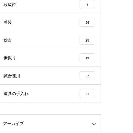
段級位
1
着装
26
稽古
25
素振り
19
試合運用
22
道具の手入れ
11
アーカイブ