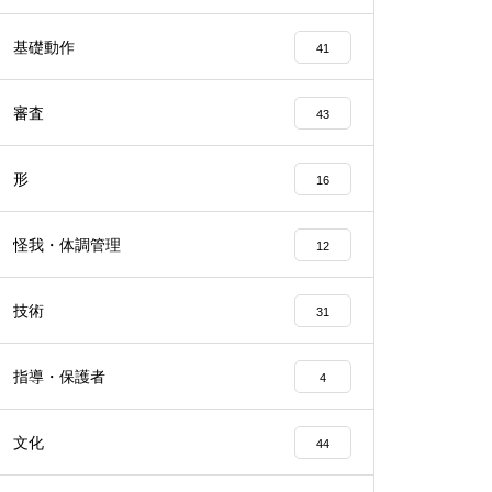
基礎動作
41
審査
43
形
16
怪我・体調管理
12
技術
31
指導・保護者
4
文化
44