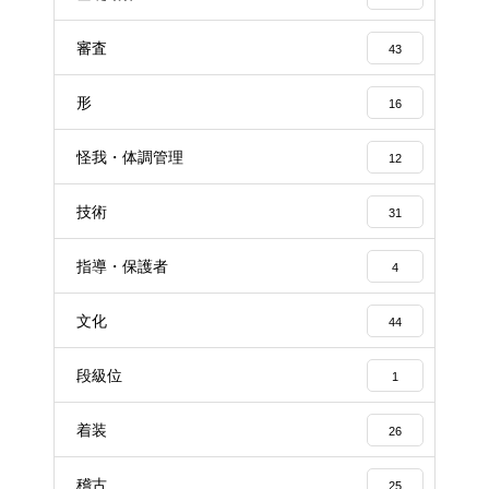
審査
43
形
16
怪我・体調管理
12
技術
31
指導・保護者
4
文化
44
段級位
1
着装
26
稽古
25