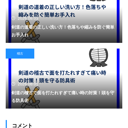
2026.08.03
剣道の道着の正しい洗い方！色落ちや縮みを防ぐ簡単
お手入れ
稽古
2026.08.01
剣道の稽古で面を打たれすぎて痛い時の対策！頭を守
る防具術
コメント