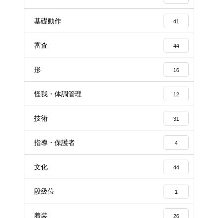
基礎動作
41
審査
44
形
16
怪我・体調管理
12
技術
31
指導・保護者
4
文化
44
段級位
1
着装
26