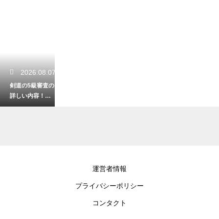
2026.08.07
剣道の5級審査の
詳しい内容！初
心者が合格を目
指す対策法
2026.08.05
運営者情報
剣道の段位を一
プライバシーポリシー
覧で徹底解説！
初心者から最高
コンタクト
峰までの目安