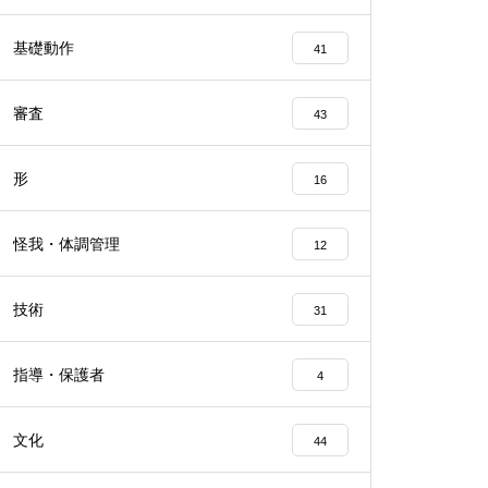
基礎動作
41
審査
43
形
16
怪我・体調管理
12
技術
31
指導・保護者
4
文化
44