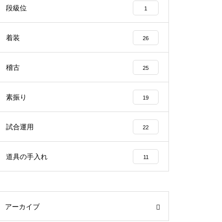
段級位
1
着装
26
稽古
25
素振り
19
試合運用
22
道具の手入れ
11
アーカイブ