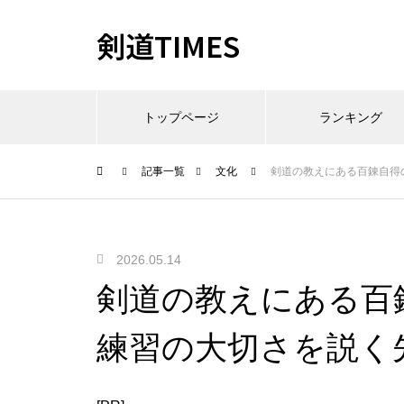
剣道TIMES
トップページ
ランキング
記事一覧
文化
剣道の教えにある百錬自得
2026.05.14
剣道の教えにある百
練習の大切さを説く