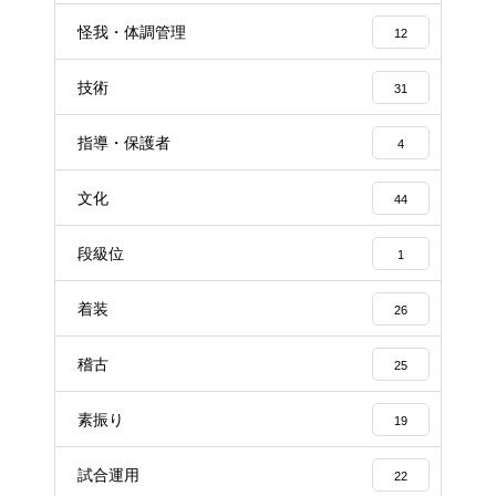
怪我・体調管理
12
技術
31
指導・保護者
4
文化
44
段級位
1
着装
26
稽古
25
素振り
19
試合運用
22