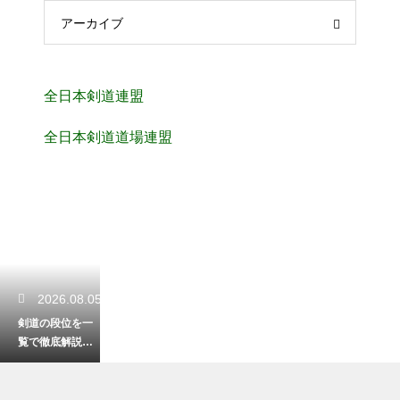
アーカイブ
全日本剣道連盟
全日本剣道道場連盟
2026.08.05
剣道の段位を一
覧で徹底解説！
初心者から最高
峰までの目安