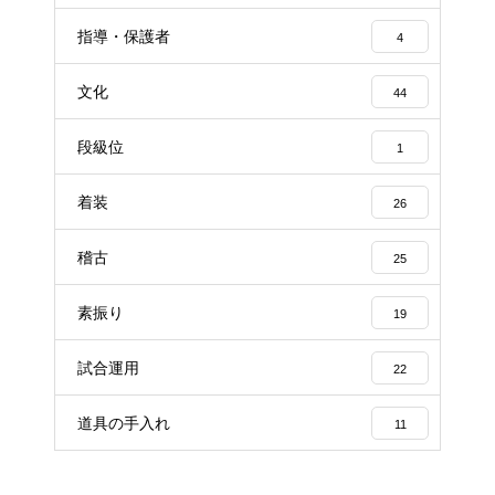
指導・保護者
4
文化
44
段級位
1
着装
26
稽古
25
素振り
19
試合運用
22
道具の手入れ
11