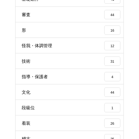
審査
44
形
16
怪我・体調管理
12
技術
31
指導・保護者
4
文化
44
段級位
1
着装
26
稽古
25