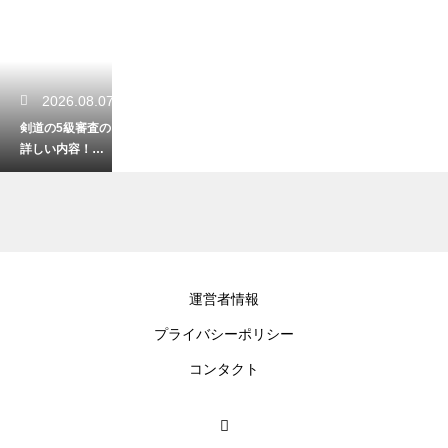
2026.08.07
剣道の5級審査の
詳しい内容！初
心者が合格を目
指す対策法
2026.08.05
運営者情報
剣道の段位を一
プライバシーポリシー
覧で徹底解説！
初心者から最高
コンタクト
峰までの目安