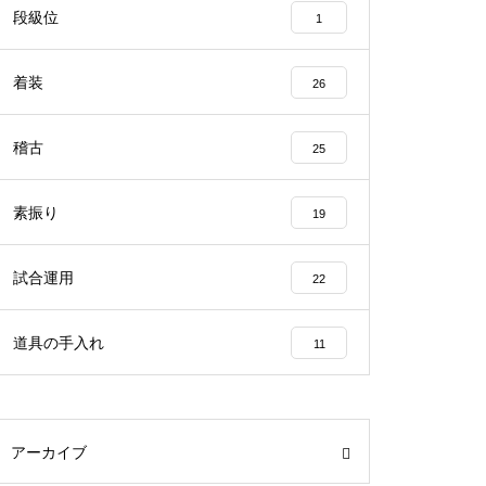
段級位
1
着装
26
稽古
25
素振り
19
試合運用
22
道具の手入れ
11
アーカイブ