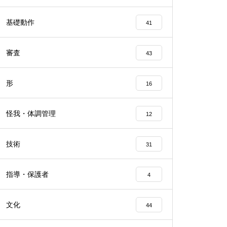
基礎動作
41
審査
43
形
16
怪我・体調管理
12
技術
31
指導・保護者
4
文化
44